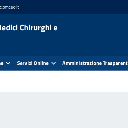
c.omceo.it
edici Chirurghi e
ne
Servizi Online
Amministrazione Trasparent